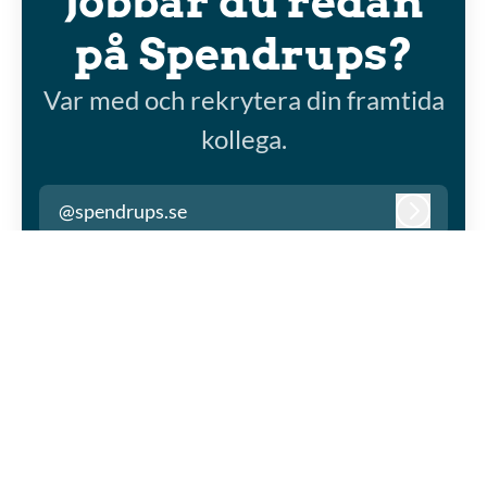
Jobbar du redan
på Spendrups?
Var med och rekrytera din framtida
kollega.
@spendrups.se
Logga in
Karriärsida
från Teamtailor