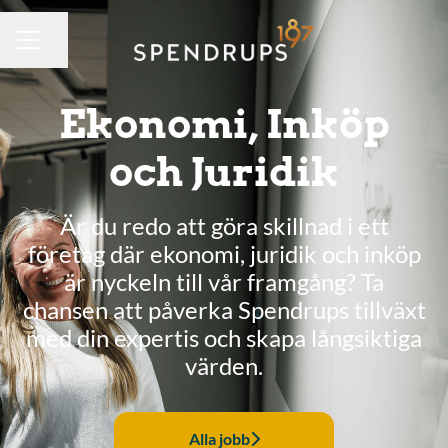
Dela sidan
KARRIÄRMENY
Ekonomi, Inköp
och Juridik
Är du redo att göra skillnad i ett
företag där ekonomi, juridik och inköp
är nyckeln till vår framgång? Ta
chansen att påverka Spendrups tillväxt
med din expertis och skapa långsiktiga
värden.
Alla jobb