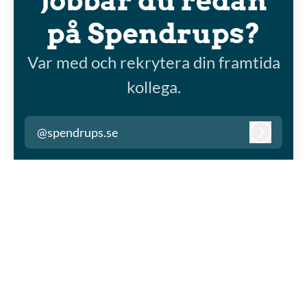
Jobbar du redan
på Spendrups?
Var med och rekrytera din framtida
kollega.
@spendrups.se
Logga in
Karriärsida
från Teamtailor