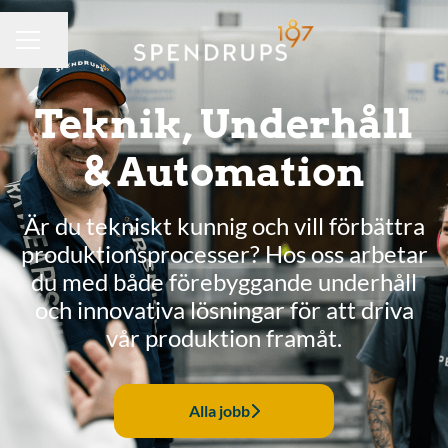
Dela sidan
KARRIÄRMENY
Teknik, Underhåll
& Automation
Är du tekniskt kunnig och vill förbättra
produktionsprocesser? Hos oss arbetar
du med både förebyggande underhåll
och innovativa lösningar för att driva
vår produktion framåt.
Alla jobb