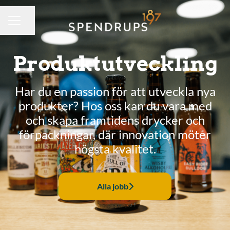
Dela sidan
KARRIÄRMENY
Produktutveckling
Har du en passion för att utveckla nya
produkter? Hos oss kan du vara med
och skapa framtidens drycker och
förpackningar, där innovation möter
högsta kvalitet.
Alla jobb