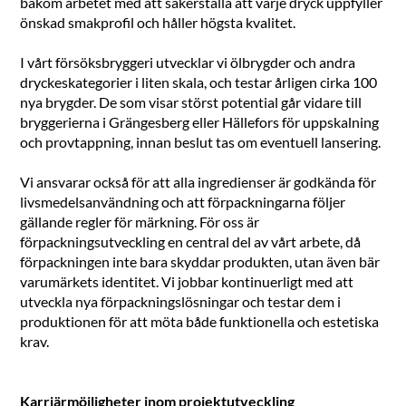
bakom arbetet med att säkerställa att varje dryck uppfyller
önskad smakprofil och håller högsta kvalitet.
I vårt försöksbryggeri utvecklar vi ölbrygder och andra
dryckeskategorier i liten skala, och testar årligen cirka 100
nya brygder. De som visar störst potential går vidare till
bryggerierna i Grängesberg eller Hällefors för uppskalning
och provtappning, innan beslut tas om eventuell lansering.
Vi ansvarar också för att alla ingredienser är godkända för
livsmedelsanvändning och att förpackningarna följer
gällande regler för märkning. För oss är
förpackningsutveckling en central del av vårt arbete, då
förpackningen inte bara skyddar produkten, utan även bär
varumärkets identitet. Vi jobbar kontinuerligt med att
utveckla nya förpackningslösningar och testar dem i
produktionen för att möta både funktionella och estetiska
krav.
Karriärmöjligheter inom projektutveckling