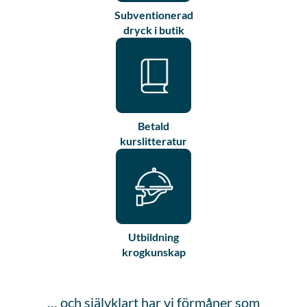
Subventionerad
dryck i butik
Betald
kurslitteratur
Utbildning
krogkunskap
… och självklart har vi förmåner som