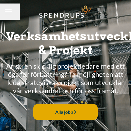
Dela sidan
KARRIÄRMENY
Verksamhetsutveck
& Projekt
Är du en skicklig projektledare med ett
öga för förbättring? Ta möjligheten att
leda strategiska projekt som utvecklar
vår verksamhet och för oss framåt.
Alla jobb