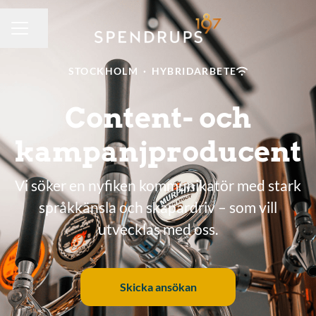
Dela sidan
KARRIÄRMENY
STOCKHOLM
·
HYBRIDARBETE
Content- och
kampanjproducent
Vi söker en nyfiken kommunikatör med stark
språkkänsla och skapardriv – som vill
utvecklas med oss.
Skicka ansökan