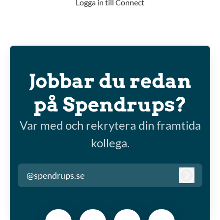
Logga in till Connect
Jobbar du redan
på Spendrups?
Var med och rekrytera din framtida
kollega.
@spendrups.se
Logga in