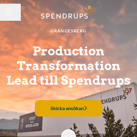
Dela sidan
KARRIÄRMENY
GRÄNGESBERG
Production
Transformation
Lead till Spendrups
Skicka ansökan