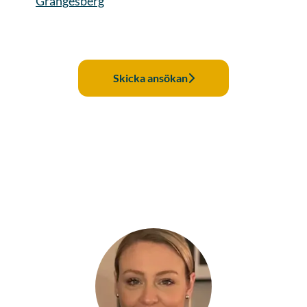
Grängesberg
Skicka ansökan