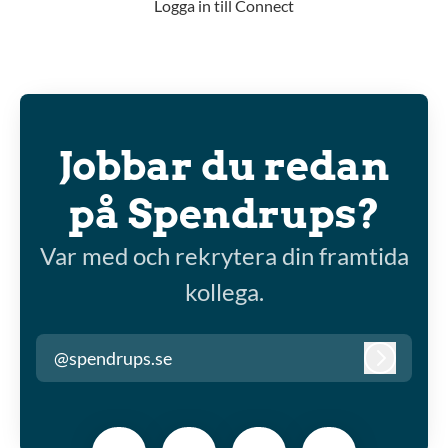
Logga in till Connect
Jobbar du redan
på Spendrups?
Var med och rekrytera din framtida
kollega.
@spendrups.se
Logga in