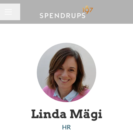
Dela sidan
KARRIÄRMENY
Linda Mägi
HR